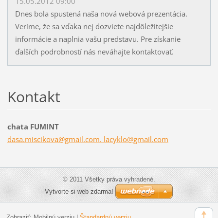
15.05.2012 09:00
Dnes bola spustená naša nová webová prezentácia.
Veríme, že sa vďaka nej dozviete najdôležitejšie
informácie a naplnia vašu predstavu. Pre získanie
ďalších podrobností nás neváhajte kontaktovať.
Kontakt
chata FUMINT
dasa.miscikova@gmail.com. lacyklo@gmail.com
© 2011 Všetky práva vyhradené.
Vytvorte si web zdarma!
Zobraziť:
Mobilnú verziu
|
Štandardnú verziu